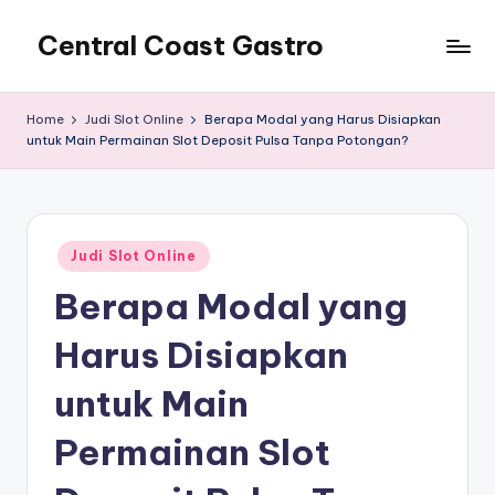
Central Coast Gastro
Home
Judi Slot Online
Berapa Modal yang Harus Disiapkan
untuk Main Permainan Slot Deposit Pulsa Tanpa Potongan?
Posted
Judi Slot Online
in
Berapa Modal yang
Harus Disiapkan
untuk Main
Permainan Slot