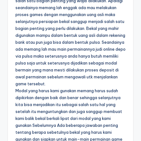
salah satu bagian penting yang wajib dilakukan. Apalagi
seandainya memang lah enggak ada mau melakukan
proses games dengan menggunakan uang asli maka
selanjutnya persiapan bekal sanggup menjadi salah satu
bagian penting yang perlu dilakukan. Bekal yang mahir
digunakan mampu dalam bentuk uang asli dalam rekening
bank atau pun juga bisa dalam bentuk pulsa. Seandainya
ada memang lah mau main permainannya judi online depo
via pulsa maka seterusnya anda hanya butuh memiliki
pulsa saja untuk seterusnya dijadikan sebagai modal
bermain yang mana mesti dilakukan proses deposit di
awal permainan sebelum mengawali utk menjalankan
game tersebut.
Modal yang harus kami gunakan memang harus sudah
dipikirkan dengan baik dan benar sehingga selanjutnya
kita bisa menjadikan itu sebagai salah satu hal yang
setelah itu menguntungkan dan juga sanggup membuat
kami balik bekal berkali lipat dari modal yang kami
gunakan Sebelumnya Ada beberapa jawaban penting
tentang berapa sebetulnya bekal yang harus kami
gunakan dan siapkan untuk main-main permainan game