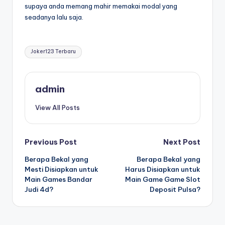
supaya anda memang mahir memakai modal yang
seadanya lalu saja.
Tags:
Joker123 Terbaru
admin
View All Posts
Post
Previous Post
Next Post
Berapa Bekal yang
Berapa Bekal yang
navigation
Mesti Disiapkan untuk
Harus Disiapkan untuk
Main Games Bandar
Main Game Game Slot
Judi 4d?
Deposit Pulsa?