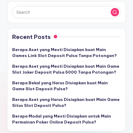
Recent Posts
Berapa Aset yang Mesti Disiapkan buat Main
Games Link Slot Deposit Pulsa Tanpa Potongan?
Berapa Aset yang Mesti Disiapkan buat Main Game
Slot Joker Deposit Pulsa 5000 Tanpa Potongan?
Berapa Bekal yang Harus Disiapkan buat Main
Game Slot Deposit Pulsa?
Berapa Aset yang Harus Disiapkan buat Main Game
Situs Slot Deposit Pulsa?
Berapa Modal yang Mesti Disiapkan untuk Main
Permainan Poker Online Deposit Pulsa?