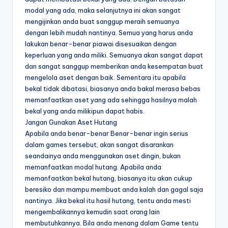
modal yang ada, maka selanjutnya ini akan sangat
mengijinkan anda buat sanggup meraih semuanya
dengan lebih mudah nantinya. Semua yang harus anda
lakukan benar-benar piawai disesuaikan dengan
keperluan yang anda miliki. Semuanya akan sangat dapat
dan sangat sanggup memberikan anda kesempatan buat
mengelola aset dengan baik. Sementara itu apabila
bekal tidak dibatasi, biasanya anda bakal merasa bebas
memanfaatkan aset yang ada sehingga hasilnya malah
bekal yang anda milikipun dapat habis.
Jangan Gunakan Aset Hutang
Apabila anda benar-benar Benar-benar ingin serius
dalam games tersebut, akan sangat disarankan
seandainya anda menggunakan aset dingin, bukan
memanfaatkan modal hutang. Apabila anda
memanfaatkan bekal hutang, biasanya itu akan cukup
beresiko dan mampu membuat anda kalah dan gagal saja
nantinya. Jika bekal itu hasil hutang, tentu anda mesti
mengembalikannya kemudin saat orang lain
membutuhkannya. Bila anda menang dalam Game tentu