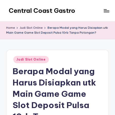
Central Coast Gastro
Home
Judi Slot Online
Berapa Modal yang Harus Disiapkan utk
Main Game Game Slot Deposit Pulsa 10rb Tanpa Potongan?
Posted
Judi Slot Online
in
Berapa Modal yang
Harus Disiapkan utk
Main Game Game
Slot Deposit Pulsa