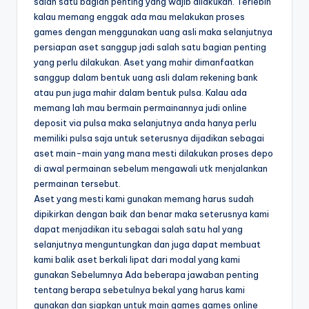
salah satu bagian penting yang wajib dilakukan. Terlebih
kalau memang enggak ada mau melakukan proses
games dengan menggunakan uang asli maka selanjutnya
persiapan aset sanggup jadi salah satu bagian penting
yang perlu dilakukan. Aset yang mahir dimanfaatkan
sanggup dalam bentuk uang asli dalam rekening bank
atau pun juga mahir dalam bentuk pulsa. Kalau ada
memang lah mau bermain permainannya judi online
deposit via pulsa maka selanjutnya anda hanya perlu
memiliki pulsa saja untuk seterusnya dijadikan sebagai
aset main-main yang mana mesti dilakukan proses depo
di awal permainan sebelum mengawali utk menjalankan
permainan tersebut.
Aset yang mesti kami gunakan memang harus sudah
dipikirkan dengan baik dan benar maka seterusnya kami
dapat menjadikan itu sebagai salah satu hal yang
selanjutnya menguntungkan dan juga dapat membuat
kami balik aset berkali lipat dari modal yang kami
gunakan Sebelumnya Ada beberapa jawaban penting
tentang berapa sebetulnya bekal yang harus kami
gunakan dan siapkan untuk main games games online