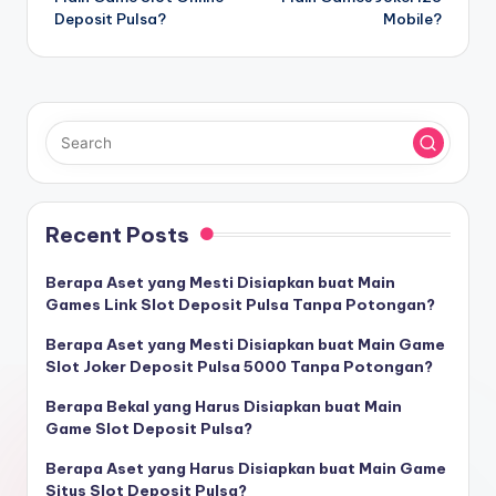
Deposit Pulsa?
Mobile?
Recent Posts
Berapa Aset yang Mesti Disiapkan buat Main
Games Link Slot Deposit Pulsa Tanpa Potongan?
Berapa Aset yang Mesti Disiapkan buat Main Game
Slot Joker Deposit Pulsa 5000 Tanpa Potongan?
Berapa Bekal yang Harus Disiapkan buat Main
Game Slot Deposit Pulsa?
Berapa Aset yang Harus Disiapkan buat Main Game
Situs Slot Deposit Pulsa?