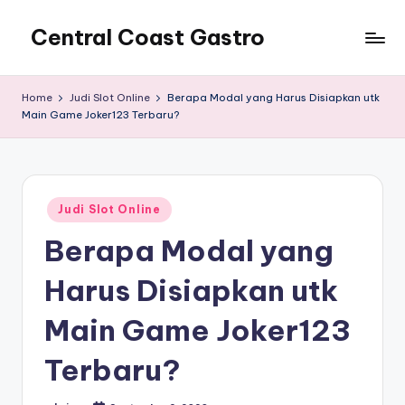
Central Coast Gastro
Home
Judi Slot Online
Berapa Modal yang Harus Disiapkan utk
Main Game Joker123 Terbaru?
Posted
Judi Slot Online
in
Berapa Modal yang
Harus Disiapkan utk
Main Game Joker123
Terbaru?