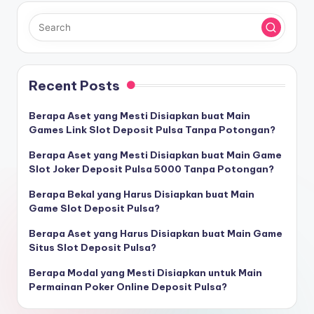
Recent Posts
Berapa Aset yang Mesti Disiapkan buat Main
Games Link Slot Deposit Pulsa Tanpa Potongan?
Berapa Aset yang Mesti Disiapkan buat Main Game
Slot Joker Deposit Pulsa 5000 Tanpa Potongan?
Berapa Bekal yang Harus Disiapkan buat Main
Game Slot Deposit Pulsa?
Berapa Aset yang Harus Disiapkan buat Main Game
Situs Slot Deposit Pulsa?
Berapa Modal yang Mesti Disiapkan untuk Main
Permainan Poker Online Deposit Pulsa?