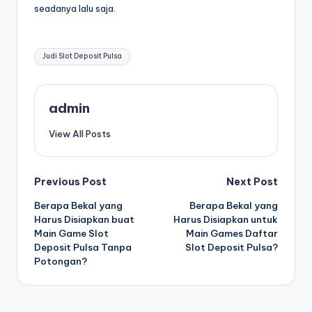
seadanya lalu saja.
Tags:
Judi Slot Deposit Pulsa
admin
View All Posts
Post
Previous Post
Next Post
Berapa Bekal yang
Berapa Bekal yang
navigation
Harus Disiapkan buat
Harus Disiapkan untuk
Main Game Slot
Main Games Daftar
Deposit Pulsa Tanpa
Slot Deposit Pulsa?
Potongan?