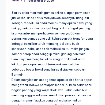
admin
September 9, 2020
Posted
by
Jikalau anda mau main games online di agen permainan
judi online, anda harus menyiapkan sebanyak uang lalu
sebagai Modal Bila anda mampu menyiapkan bekal yang
cukup, maka ini akan sangat bagus dan sangat penting
kiranya untuk memperhatikan semuanya. Dalam
permainan games uang asli, keharusan utk transfer dana
sebagai bekal bertaruh memang jadi satu buah
keharusan. Kalau anda tak melakukan itu, maka jangan
sampai harap anda sanggup mulai gabung dan Main
Semuanya memang lah akan sangat baik buat anda
lakukan persiapan modal termasuk mengetahui
seberapa besar bekal yang harus disiapkan sebelum
Bermain
Dalam menyiapkan aset games apapun kita harus dapat
mengetahui bahwa persiapan modal itu ialah salah satu
bagian penting yang wajib dilakukan. Lebih-lebih bila
memang enggak ada mau melakukan proses permainan
dengan memanfaatkan uang asli maka kemudian