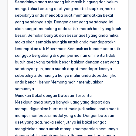
Seandainya anda memang lah masih bingung dan belum
mengetahui tentang aset yang mesti disiapkan, maka
sebaiknya anda mencoba buat memanfaatkan bekal
yang seadanya saja. Dengan aset yang seadanya, ini
akan sangat menolong anda untuk meraih hasil yang lebih
besar. Semakin banyak dan besar aset yang anda miliki,
maka akan semakin mungkin untuk anda mendapatakn
kesempatan utk Main-main Semasih ini benar-benar utk
sanggup bergabung di agen permainan online itu tidak
butuh aset yang terlalu besar bahkan dengan aset yang
seadanya-pun, anda sudah dapat mendapatkannya
sebetulnya. Semuanya hanya mahir anda dapatkan jika
anda benar-benar Memang mahir membuahkan
semuanya.
Gunakan Bekal dengan Batasan Tertentu
Meskipun anda punya banyak uang yang dapat dan
mampu digunakan buat aset main judi online, anda mesti
mampu membatasi modal yang ada. Dengan batasan
aset yang ada, maka selanjutnya ini bakal sangat
mengizinkan anda untuk mampu memperoleh semuanya
dengan lebih mudah nantinya. Semua yang harus anda