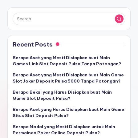
Recent Posts
Berapa Aset yang Mesti Disiapkan buat Main
Games Link Slot Deposit Pulsa Tanpa Potongan?
Berapa Aset yang Mesti Disiapkan buat Main Game
Slot Joker Deposit Pulsa 5000 Tanpa Potongan?
Berapa Bekal yang Harus Disiapkan buat Main
Game Slot Deposit Pulsa?
Berapa Aset yang Harus Disiapkan buat Main Game
Situs Slot Deposit Pulsa?
Berapa Modal yang Mesti Disiapkan untuk Main
Permainan Poker Online Deposit Pulsa?