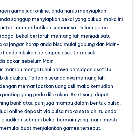
agen game judi online, anda harus menyiapkan
anda sanggup menyiapkan bekal yang cukup, maka ini
ya untuk memperhatikan semuanya. Dalam game
sebagai bekal bertaruh memang lah menjadi satu
maka jangan harap anda bisa mulai gabung dan Main-
t anda lakukan persiapan aset termasuk
disiapkan sebelum Main
us mampu mengetahui bahwa persiapan aset itu
b dilakukan. Terlebih seandainya memang lah
 dengan memanfaatkan uang asli maka kemudian
 penting yang perlu dilakukan. Aset yang dapat
ening bank atau pun juga mampu dalam bentuk pulsa.
di online deposit via pulsa maka setelah itu anda
ya dijadikan sebagai bekal bermain yang mana mesti
 memulai buat menjalankan games tersebut.