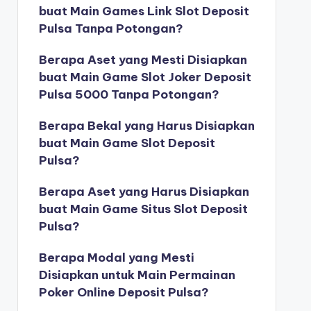
buat Main Games Link Slot Deposit
Pulsa Tanpa Potongan?
Berapa Aset yang Mesti Disiapkan
buat Main Game Slot Joker Deposit
Pulsa 5000 Tanpa Potongan?
Berapa Bekal yang Harus Disiapkan
buat Main Game Slot Deposit
Pulsa?
Berapa Aset yang Harus Disiapkan
buat Main Game Situs Slot Deposit
Pulsa?
Berapa Modal yang Mesti
Disiapkan untuk Main Permainan
Poker Online Deposit Pulsa?