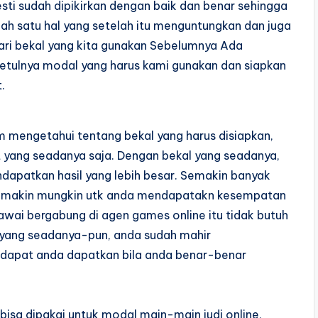
ti sudah dipikirkan dengan baik dan benar sehingga
alah satu hal yang setelah itu menguntungkan dan juga
dari bekal yang kita gunakan Sebelumnya Ada
etulnya modal yang harus kami gunakan dan siapkan
.
m mengetahui tentang bekal yang harus disiapkan,
yang seadanya saja. Dengan bekal yang seadanya,
apatkan hasil yang lebih besar. Semakin banyak
 semakin mungkin utk anda mendapatakn kesempatan
wai bergabung di agen games online itu tidak butuh
 yang seadanya-pun, anda sudah mahir
dapat anda dapatkan bila anda benar-benar
isa dipakai untuk modal main-main judi online,