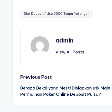
Slot Deposit Pulsa 5000 Tanpa Potongan
Tags:
admin
View All Posts
Post
Previous Post
Berapa Bekal yang Mesti Disiapkan utk Main
navigation
Permainan Poker Online Deposit Pulsa?