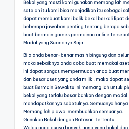
Bekal yang mesti kami gunakan memang lah mes
setelah itu kami bisa menjadikan itu sebagai s
dapat membuat kami balik bekal berkali lipat 
beberapa jawaban penting tentang berapa seb
buat bermain games permainan online tersebut
Modal yang Seadanya Saja
Bila anda benar-benar masih bingung dan belu
maka sebaiknya anda coba buat memakai aset 
ini dapat sangat mempermudah anda buat mend
dan besar aset yang anda miliki, maka dapat
buat Bermain Sewaktu ini memang lah untuk pia
bekal yang terlalu besar bahkan dengan modal
mendapatkannya sebetulnya. Semuanya hanya 
Memang lah piawai membuahkan semuanya.
Gunakan Bekal dengan Batasan Tertentu
Walau anda punya banyak uang yang bakal dan b