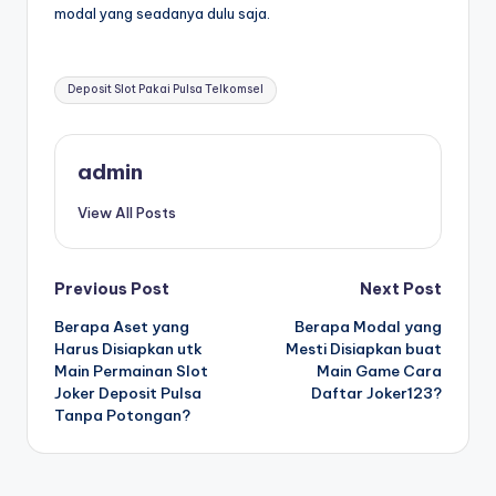
modal yang seadanya dulu saja.
Tags:
Deposit Slot Pakai Pulsa Telkomsel
admin
View All Posts
Post
Previous Post
Next Post
Berapa Aset yang
Berapa Modal yang
navigation
Harus Disiapkan utk
Mesti Disiapkan buat
Main Permainan Slot
Main Game Cara
Joker Deposit Pulsa
Daftar Joker123?
Tanpa Potongan?