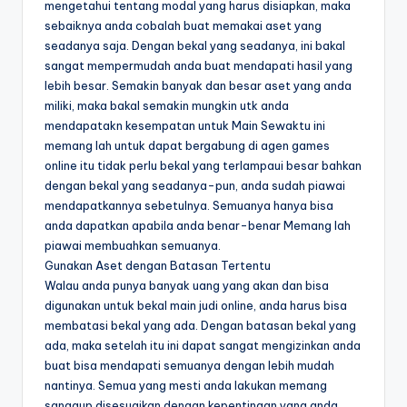
mengetahui tentang modal yang harus disiapkan, maka
sebaiknya anda cobalah buat memakai aset yang
seadanya saja. Dengan bekal yang seadanya, ini bakal
sangat mempermudah anda buat mendapati hasil yang
lebih besar. Semakin banyak dan besar aset yang anda
miliki, maka bakal semakin mungkin utk anda
mendapatakn kesempatan untuk Main Sewaktu ini
memang lah untuk dapat bergabung di agen games
online itu tidak perlu bekal yang terlampaui besar bahkan
dengan bekal yang seadanya-pun, anda sudah piawai
mendapatkannya sebetulnya. Semuanya hanya bisa
anda dapatkan apabila anda benar-benar Memang lah
piawai membuahkan semuanya.
Gunakan Aset dengan Batasan Tertentu
Walau anda punya banyak uang yang akan dan bisa
digunakan untuk bekal main judi online, anda harus bisa
membatasi bekal yang ada. Dengan batasan bekal yang
ada, maka setelah itu ini dapat sangat mengizinkan anda
buat bisa mendapati semuanya dengan lebih mudah
nantinya. Semua yang mesti anda lakukan memang
sanggup disesuaikan dengan kepentingan yang anda