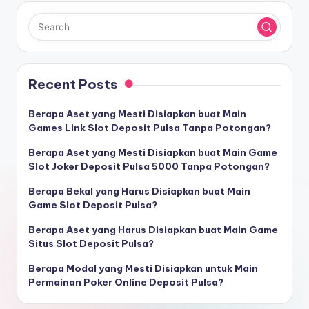
Recent Posts
Berapa Aset yang Mesti Disiapkan buat Main
Games Link Slot Deposit Pulsa Tanpa Potongan?
Berapa Aset yang Mesti Disiapkan buat Main Game
Slot Joker Deposit Pulsa 5000 Tanpa Potongan?
Berapa Bekal yang Harus Disiapkan buat Main
Game Slot Deposit Pulsa?
Berapa Aset yang Harus Disiapkan buat Main Game
Situs Slot Deposit Pulsa?
Berapa Modal yang Mesti Disiapkan untuk Main
Permainan Poker Online Deposit Pulsa?