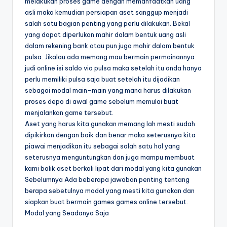
melakukan proses game dengan memanfaatkan uang
asli maka kemudian persiapan aset sanggup menjadi
salah satu bagian penting yang perlu dilakukan. Bekal
yang dapat diperlukan mahir dalam bentuk uang asli
dalam rekening bank atau pun juga mahir dalam bentuk
pulsa. Jikalau ada memang mau bermain permainannya
judi online isi saldo via pulsa maka setelah itu anda hanya
perlu memiliki pulsa saja buat setelah itu dijadikan
sebagai modal main-main yang mana harus dilakukan
proses depo di awal game sebelum memulai buat
menjalankan game tersebut.
Aset yang harus kita gunakan memang lah mesti sudah
dipikirkan dengan baik dan benar maka seterusnya kita
piawai menjadikan itu sebagai salah satu hal yang
seterusnya menguntungkan dan juga mampu membuat
kami balik aset berkali lipat dari modal yang kita gunakan
Sebelumnya Ada beberapa jawaban penting tentang
berapa sebetulnya modal yang mesti kita gunakan dan
siapkan buat bermain games games online tersebut.
Modal yang Seadanya Saja