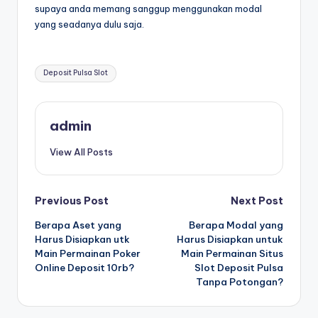
supaya anda memang sanggup menggunakan modal
yang seadanya dulu saja.
Tags:
Deposit Pulsa Slot
admin
View All Posts
Post
Previous Post
Next Post
Berapa Aset yang
Berapa Modal yang
navigation
Harus Disiapkan utk
Harus Disiapkan untuk
Main Permainan Poker
Main Permainan Situs
Online Deposit 10rb?
Slot Deposit Pulsa
Tanpa Potongan?