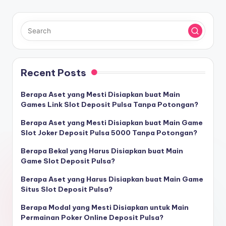
Recent Posts
Berapa Aset yang Mesti Disiapkan buat Main
Games Link Slot Deposit Pulsa Tanpa Potongan?
Berapa Aset yang Mesti Disiapkan buat Main Game
Slot Joker Deposit Pulsa 5000 Tanpa Potongan?
Berapa Bekal yang Harus Disiapkan buat Main
Game Slot Deposit Pulsa?
Berapa Aset yang Harus Disiapkan buat Main Game
Situs Slot Deposit Pulsa?
Berapa Modal yang Mesti Disiapkan untuk Main
Permainan Poker Online Deposit Pulsa?