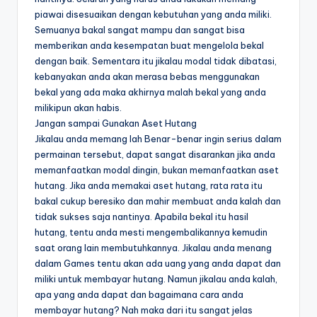
piawai disesuaikan dengan kebutuhan yang anda miliki.
Semuanya bakal sangat mampu dan sangat bisa
memberikan anda kesempatan buat mengelola bekal
dengan baik. Sementara itu jikalau modal tidak dibatasi,
kebanyakan anda akan merasa bebas menggunakan
bekal yang ada maka akhirnya malah bekal yang anda
milikipun akan habis.
Jangan sampai Gunakan Aset Hutang
Jikalau anda memang lah Benar-benar ingin serius dalam
permainan tersebut, dapat sangat disarankan jika anda
memanfaatkan modal dingin, bukan memanfaatkan aset
hutang. Jika anda memakai aset hutang, rata rata itu
bakal cukup beresiko dan mahir membuat anda kalah dan
tidak sukses saja nantinya. Apabila bekal itu hasil
hutang, tentu anda mesti mengembalikannya kemudin
saat orang lain membutuhkannya. Jikalau anda menang
dalam Games tentu akan ada uang yang anda dapat dan
miliki untuk membayar hutang. Namun jikalau anda kalah,
apa yang anda dapat dan bagaimana cara anda
membayar hutang? Nah maka dari itu sangat jelas