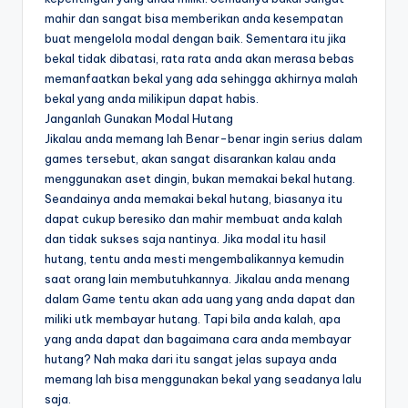
mahir dan sangat bisa memberikan anda kesempatan
buat mengelola modal dengan baik. Sementara itu jika
bekal tidak dibatasi, rata rata anda akan merasa bebas
memanfaatkan bekal yang ada sehingga akhirnya malah
bekal yang anda milikipun dapat habis.
Janganlah Gunakan Modal Hutang
Jikalau anda memang lah Benar-benar ingin serius dalam
games tersebut, akan sangat disarankan kalau anda
menggunakan aset dingin, bukan memakai bekal hutang.
Seandainya anda memakai bekal hutang, biasanya itu
dapat cukup beresiko dan mahir membuat anda kalah
dan tidak sukses saja nantinya. Jika modal itu hasil
hutang, tentu anda mesti mengembalikannya kemudin
saat orang lain membutuhkannya. Jikalau anda menang
dalam Game tentu akan ada uang yang anda dapat dan
miliki utk membayar hutang. Tapi bila anda kalah, apa
yang anda dapat dan bagaimana cara anda membayar
hutang? Nah maka dari itu sangat jelas supaya anda
memang lah bisa menggunakan bekal yang seadanya lalu
saja.