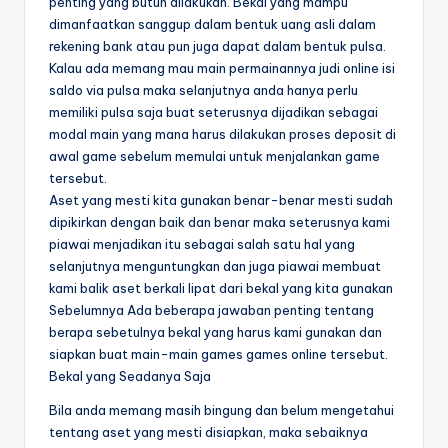
penting yang butuh dilakukan. Bekal yang mampu
dimanfaatkan sanggup dalam bentuk uang asli dalam
rekening bank atau pun juga dapat dalam bentuk pulsa.
Kalau ada memang mau main permainannya judi online isi
saldo via pulsa maka selanjutnya anda hanya perlu
memiliki pulsa saja buat seterusnya dijadikan sebagai
modal main yang mana harus dilakukan proses deposit di
awal game sebelum memulai untuk menjalankan game
tersebut.
Aset yang mesti kita gunakan benar-benar mesti sudah
dipikirkan dengan baik dan benar maka seterusnya kami
piawai menjadikan itu sebagai salah satu hal yang
selanjutnya menguntungkan dan juga piawai membuat
kami balik aset berkali lipat dari bekal yang kita gunakan
Sebelumnya Ada beberapa jawaban penting tentang
berapa sebetulnya bekal yang harus kami gunakan dan
siapkan buat main-main games games online tersebut.
Bekal yang Seadanya Saja
Bila anda memang masih bingung dan belum mengetahui
tentang aset yang mesti disiapkan, maka sebaiknya