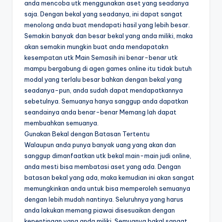
anda mencoba utk menggunakan aset yang seadanya
saja. Dengan bekal yang seadanya, ini dapat sangat
menolong anda buat mendapati hasil yang lebih besar.
Semakin banyak dan besar bekal yang anda miliki, maka
akan semakin mungkin buat anda mendapatakn
kesempatan utk Main Semasih ini benar-benar utk
mampu bergabung di agen games online itu tidak butuh
modal yang terlalu besar bahkan dengan bekal yang
seadanya-pun, anda sudah dapat mendapatkannya
sebetulnya. Semuanya hanya sanggup anda dapatkan
seandainya anda benar-benar Memang lah dapat
membuahkan semuanya.
Gunakan Bekal dengan Batasan Tertentu
Walaupun anda punya banyak uang yang akan dan
sanggup dimanfaatkan utk bekal main-main judi online,
anda mesti bisa membatasi aset yang ada. Dengan
batasan bekal yang ada, maka kemudian ini akan sangat
memungkinkan anda untuk bisa memperoleh semuanya
dengan lebih mudah nantinya. Seluruhnya yang harus
anda lakukan memang piawai disesuaikan dengan
kepentingan yang anda miliki. Semuanya bakal sangat