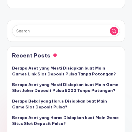
Recent Posts
Berapa Aset yang Mesti Disiapkan buat Main
Games Link Slot Deposit Pulsa Tanpa Potongan?
Berapa Aset yang Mesti Disiapkan buat Main Game
Slot Joker Deposit Pulsa 5000 Tanpa Potongan?
Berapa Bekal yang Harus Disiapkan buat Main
Game Slot Deposit Pulsa?
Berapa Aset yang Harus Disiapkan buat Main Game
Situs Slot Deposit Pulsa?