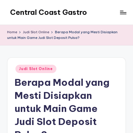
Central Coast Gastro
Home
Judi Slot Online
Berapa Modal yang Mesti Disiapkan
untuk Main Game Judi Slot Deposit Pulsa?
Posted
Judi Slot Online
in
Berapa Modal yang
Mesti Disiapkan
untuk Main Game
Judi Slot Deposit