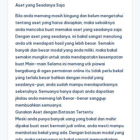
Aset yang Seadanya Saja
Bila anda memang masih bingung dan belum mengetahui
tentang aset yang harus disiapkan, maka sebaiknya
anda mencoba buat memakai aset yang seadanya saja.
Dengan aset yang seadanya, ini bakal sangat menolong
anda utk mendapati hasil yang lebih besar. Semakin
banyak dan besar modal yang anda miliki, maka bakal
semakin mungkin untuk anda mendapatakn kesempatan
buat Main-main Selama ini memang utk piawai
bergabung di agen permainan online itu tidak perlu bekal
yang terlalu besar bahkan dengan modal yang
seadanya-pun, anda sudah mampu mendapatkannya
sebetulnya. Semuanya hanya dapat anda dapatkan
jikalau anda memang lah Benar-benar sanggup
membuahkan semuanya.
Gunakan Aset dengan Batasan Tertentu
Meski anda punya banyak uang yang bakal dan mahir
dipakai buat aset bermain judi online, anda mesti mampu
membatasi bekal yang ada. Dengan batasan modal yang
ada, maka seterusnya ini bakal sangat memungkinkan