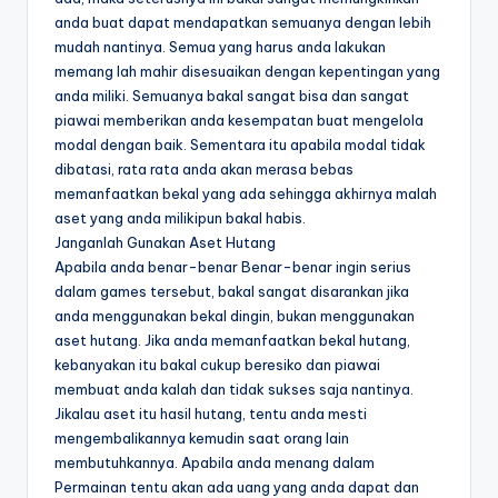
anda buat dapat mendapatkan semuanya dengan lebih
mudah nantinya. Semua yang harus anda lakukan
memang lah mahir disesuaikan dengan kepentingan yang
anda miliki. Semuanya bakal sangat bisa dan sangat
piawai memberikan anda kesempatan buat mengelola
modal dengan baik. Sementara itu apabila modal tidak
dibatasi, rata rata anda akan merasa bebas
memanfaatkan bekal yang ada sehingga akhirnya malah
aset yang anda milikipun bakal habis.
Janganlah Gunakan Aset Hutang
Apabila anda benar-benar Benar-benar ingin serius
dalam games tersebut, bakal sangat disarankan jika
anda menggunakan bekal dingin, bukan menggunakan
aset hutang. Jika anda memanfaatkan bekal hutang,
kebanyakan itu bakal cukup beresiko dan piawai
membuat anda kalah dan tidak sukses saja nantinya.
Jikalau aset itu hasil hutang, tentu anda mesti
mengembalikannya kemudin saat orang lain
membutuhkannya. Apabila anda menang dalam
Permainan tentu akan ada uang yang anda dapat dan