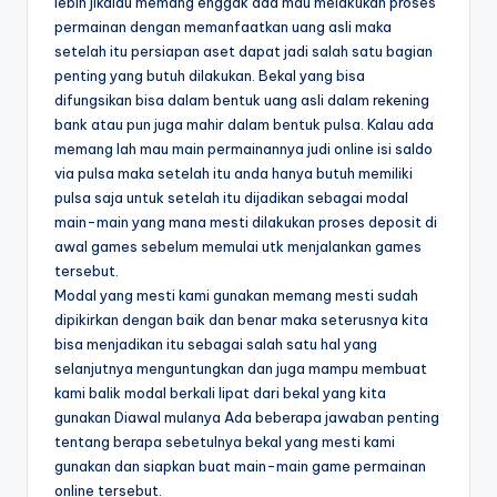
lebih jikalau memang enggak ada mau melakukan proses
permainan dengan memanfaatkan uang asli maka
setelah itu persiapan aset dapat jadi salah satu bagian
penting yang butuh dilakukan. Bekal yang bisa
difungsikan bisa dalam bentuk uang asli dalam rekening
bank atau pun juga mahir dalam bentuk pulsa. Kalau ada
memang lah mau main permainannya judi online isi saldo
via pulsa maka setelah itu anda hanya butuh memiliki
pulsa saja untuk setelah itu dijadikan sebagai modal
main-main yang mana mesti dilakukan proses deposit di
awal games sebelum memulai utk menjalankan games
tersebut.
Modal yang mesti kami gunakan memang mesti sudah
dipikirkan dengan baik dan benar maka seterusnya kita
bisa menjadikan itu sebagai salah satu hal yang
selanjutnya menguntungkan dan juga mampu membuat
kami balik modal berkali lipat dari bekal yang kita
gunakan Diawal mulanya Ada beberapa jawaban penting
tentang berapa sebetulnya bekal yang mesti kami
gunakan dan siapkan buat main-main game permainan
online tersebut.