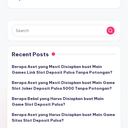
Recent Posts
Berapa Aset yang Mesti Disiapkan buat Main
Games Link Slot Deposit Pulsa Tanpa Potongan?
Berapa Aset yang Mesti Disiapkan buat Main Game
Slot Joker Deposit Pulsa 5000 Tanpa Potongan?
Berapa Bekal yang Harus Disiapkan buat Main
Game Slot Deposit Pulsa?
Berapa Aset yang Harus Disiapkan buat Main Game
Situs Slot Deposit Pulsa?