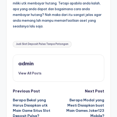
miliki utk membayar hutang. Tetapi apabila anda kalah,
apa yang anda dapat dan bagaimana cara anda
membayar hutang? Nah maka dari itu sangat jelas agar
anda memang lah mampu memanfaatkan aset yang
seadanya lalu saja.
Tags:
Judi Slot Deposit Pulsa Tanpa Potongan
admin
View All Posts
Post
Previous Post
Next Post
Berapa Bekal yang
Berapa Modal yang
navigation
Harus Disiapkan utk
Mesti Disiapkan buat
Main Game Situs Slot
Main Games Joker123
Deposit Pulsa?
Mobile?