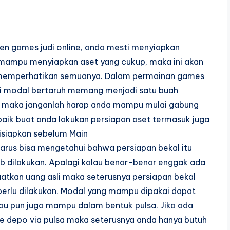
en games judi online, anda mesti menyiapkan
 mampu menyiapkan aset yang cukup, maka ini akan
t memperhatikan semuanya. Dalam permainan games
gai modal bertaruh memang menjadi satu buah
u, maka janganlah harap anda mampu mulai gabung
ik buat anda lakukan persiapan aset termasuk juga
isiapkan sebelum Main
rus bisa mengetahui bahwa persiapan bekal itu
ib dilakukan. Apalagi kalau benar-benar enggak ada
kan uang asli maka seterusnya persiapan bekal
perlu dilakukan. Modal yang mampu dipakai dapat
tau pun juga mampu dalam bentuk pulsa. Jika ada
e depo via pulsa maka seterusnya anda hanya butuh