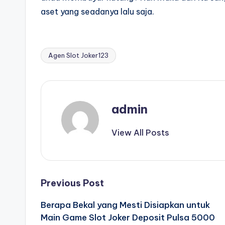
aset yang seadanya lalu saja.
Agen Slot Joker123
Tags:
admin
View All Posts
Post
Previous Post
Berapa Bekal yang Mesti Disiapkan untuk
navigation
Main Game Slot Joker Deposit Pulsa 5000