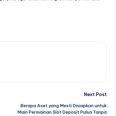
Next Post
Berapa Aset yang Mesti Disiapkan untuk
Main Permainan Slot Deposit Pulsa Tanpa