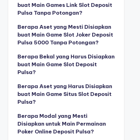
buat Main Games Link Slot Deposit
Pulsa Tanpa Potongan?
Berapa Aset yang Mesti Disiapkan
buat Main Game Slot Joker Deposit
Pulsa 5000 Tanpa Potongan?
Berapa Bekal yang Harus Disiapkan
buat Main Game Slot Deposit
Pulsa?
Berapa Aset yang Harus Disiapkan
buat Main Game Situs Slot Deposit
Pulsa?
Berapa Modal yang Mesti
Disiapkan untuk Main Permainan
Poker Online Deposit Pulsa?