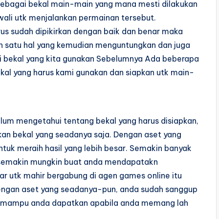
n sebagai bekal main-main yang mana mesti dilakukan
ali utk menjalankan permainan tersebut.
us sudah dipikirkan dengan baik dan benar maka
ah satu hal yang kemudian menguntungkan dan juga
ari bekal yang kita gunakan Sebelumnya Ada beberapa
kal yang harus kami gunakan dan siapkan utk main-
lum mengetahui tentang bekal yang harus disiapkan,
n bekal yang seadanya saja. Dengan aset yang
ntuk meraih hasil yang lebih besar. Semakin banyak
l semakin mungkin buat anda mendapatakn
r utk mahir bergabung di agen games online itu
dengan aset yang seadanya-pun, anda sudah sanggup
 mampu anda dapatkan apabila anda memang lah