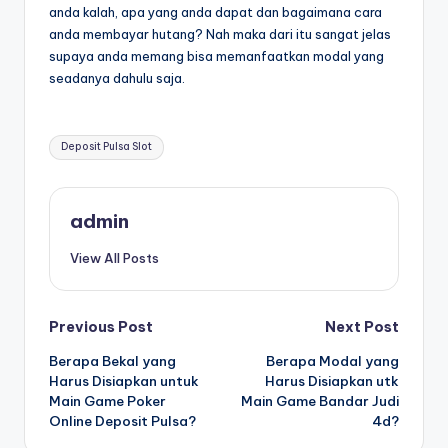
anda kalah, apa yang anda dapat dan bagaimana cara
anda membayar hutang? Nah maka dari itu sangat jelas
supaya anda memang bisa memanfaatkan modal yang
seadanya dahulu saja.
Tags:
Deposit Pulsa Slot
admin
View All Posts
Post
Previous Post
Next Post
Berapa Bekal yang
Berapa Modal yang
navigation
Harus Disiapkan untuk
Harus Disiapkan utk
Main Game Poker
Main Game Bandar Judi
Online Deposit Pulsa?
4d?