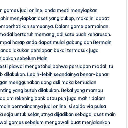
n games judi online, anda mesti menyiapkan
ahir menyiapkan aset yang cukup, maka ini dapat
 memperhatikan semuanya. Dalam game permainan
i modal bertaruh memang jadi satu buah keharusan.
sampai harap anda dapat mulai gabung dan Bermain
anda lakukan persiapan bekal termasuk juga
siapkan sebelum Main
sti piawai mengetahui bahwa persiapan modal itu
b dilakukan. Lebih-lebih seandainya benar-benar
gan menggunakan uang asli maka kemudian
penting yang butuh dilakukan. Bekal yang mampu
dalam rekening bank atau pun juga mahir dalam
in permainannya judi online isi saldo via pulsa
 saja untuk selanjutnya dijadikan sebagai aset main
i awal games sebelum mengawali buat menjalankan