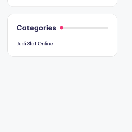
Categories
Judi Slot Online