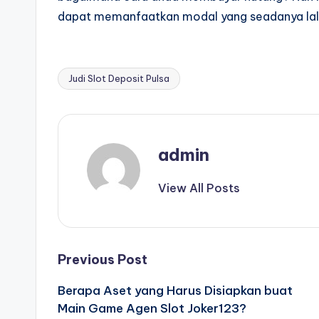
dapat memanfaatkan modal yang seadanya lalu
Judi Slot Deposit Pulsa
Tags:
admin
View All Posts
Post
Previous Post
Berapa Aset yang Harus Disiapkan buat
navigation
Main Game Agen Slot Joker123?