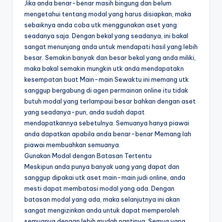
Jika anda benar-benar masih bingung dan belum
mengetahui tentang modal yang harus disiapkan, maka
sebaiknya anda coba utk menggunakan aset yang
seadanya saja. Dengan bekal yang seadanya, ini bakal
sangat menunjang anda untuk mendapati hasil yang lebih
besar. Semakin banyak dan besar bekal yang anda miliki,
maka bakal semakin mungkin utk anda mendapatakn
kesempatan buat Main-main Sewaktu ini memang utk
sanggup bergabung di agen permainan online itu tidak
butuh modal yang terlampaui besar bahkan dengan aset
yang seadanya-pun, anda sudah dapat
mendapatkannya sebetulnya. Semuanya hanya piawai
anda dapatkan apabila anda benar-benar Memang lah
piawai membuahkan semuanya.
Gunakan Modal dengan Batasan Tertentu
Meskipun anda punya banyak uang yang dapat dan
sanggup dipakai utk aset main-main judi online, anda
mesti dapat membatasi modal yang ada. Dengan
batasan modal yang ada, maka selanjutnya ini akan
sangat mengizinkan anda untuk dapat memperoleh
semuanya dengan lebih mudah nantinya. Semua yang