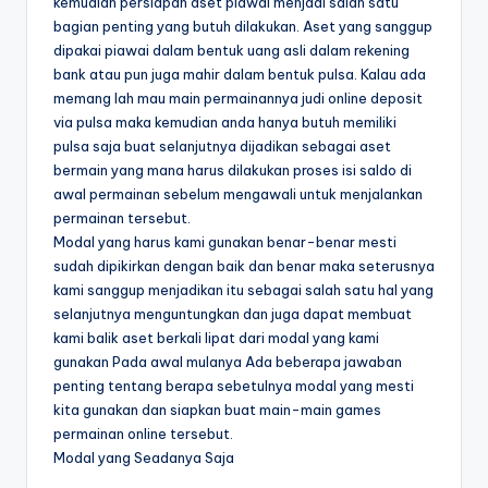
kemudian persiapan aset piawai menjadi salah satu
bagian penting yang butuh dilakukan. Aset yang sanggup
dipakai piawai dalam bentuk uang asli dalam rekening
bank atau pun juga mahir dalam bentuk pulsa. Kalau ada
memang lah mau main permainannya judi online deposit
via pulsa maka kemudian anda hanya butuh memiliki
pulsa saja buat selanjutnya dijadikan sebagai aset
bermain yang mana harus dilakukan proses isi saldo di
awal permainan sebelum mengawali untuk menjalankan
permainan tersebut.
Modal yang harus kami gunakan benar-benar mesti
sudah dipikirkan dengan baik dan benar maka seterusnya
kami sanggup menjadikan itu sebagai salah satu hal yang
selanjutnya menguntungkan dan juga dapat membuat
kami balik aset berkali lipat dari modal yang kami
gunakan Pada awal mulanya Ada beberapa jawaban
penting tentang berapa sebetulnya modal yang mesti
kita gunakan dan siapkan buat main-main games
permainan online tersebut.
Modal yang Seadanya Saja