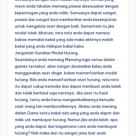
mesti anda lakukan memang piawai disesuaikan dengan
kepentingan yang anda miliki. Semuanya dapat sangat
piawai dan sangat bisa memberikan anda kesempatan
untuk mengelola aset dengan baik. Sementara itu jika
modal tidak dibatasi, rata rata anda dapat merasa
bebas memakai bekal yang ada maka akhirnya malah
bekal yang anda milikipun bakal habis.
Janganlah Gunakan Modal Hutang
Seandainya anda memang Memang ingin serius dalam
games tersebut, akan sangat disarankan kalau anda
menggunakan aset dingin, bukan memanfaatkan modal
hutang. Bila anda memanfaatkan aset hutang, rata rata
itu dapat cukup beresiko dan dapat membuat anda kalah
dan tidak berhasil saja nantinya. Jika aset itu hasil
hutang, tentu anda harus mengembalikannya kemudin
saat orang lain membutuhkannya. Jikalau anda menang
dalam Game tentu bakal ada uang yang anda dapat dan
miliki utk membayar hutang. Namun jika anda kalah, apa
yang anda dapat dan bagaimana cara anda membayar
hutang? Nah maka dari itu sangat jelas biar anda