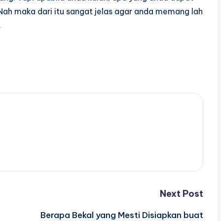
h maka dari itu sangat jelas agar anda memang lah
.
Next Post
Berapa Bekal yang Mesti Disiapkan buat