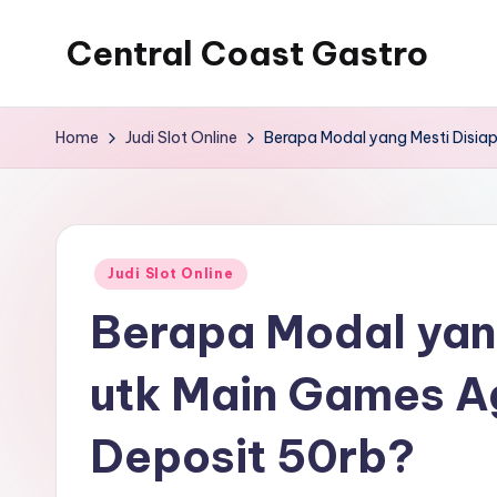
Central Coast Gastro
Home
Judi Slot Online
Berapa Modal yang Mesti Disia
Posted
Judi Slot Online
in
Berapa Modal yan
utk Main Games A
Deposit 50rb?