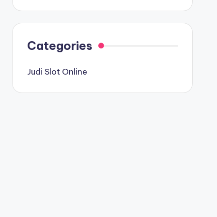
Categories
Judi Slot Online