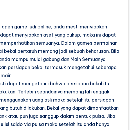
 agen game judi online, anda mesti menyiapkan
 dapat menyiapkan aset yang cukup, maka ini dapat
uk memperhatikan semuanya. Dalam games permainan
ai bekal bertaruh memang jadi sebuah keharusan. Bila
p anda mampu mulai gabung dan Main Semuanya
ukan persiapan bekal termasuk mengetahui seberapa
-main
ti dapat mengetahui bahwa persiapan bekal itu
ilakukan. Terlebih seandainya memang lah enggak
enggunakan uang asli maka setelah itu persiapan
yang butuh dilakukan. Bekal yang dapat dimanfaatkan
ank atau pun juga sanggup dalam bentuk pulsa. Jika
isi saldo via pulsa maka setelah itu anda hanya