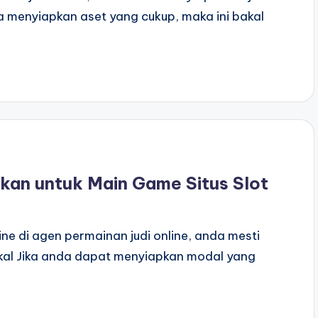
a menyiapkan aset yang cukup, maka ini bakal
kan untuk Main Game Situs Slot
 di agen permainan judi online, anda mesti
kal Jika anda dapat menyiapkan modal yang