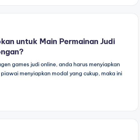
pkan untuk Main Permainan Judi
ongan?
gen games judi online, anda harus menyiapkan
a piawai menyiapkan modal yang cukup, maka ini