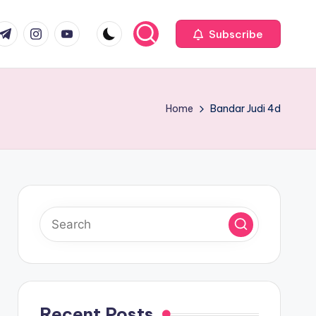
com
r.com
.me
instagram.com
youtube.com
Subscribe
Home
Bandar Judi 4d
Recent Posts