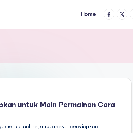
facebook.
twitte
t
Home
apkan untuk Main Permainan Cara
game judi online, anda mesti menyiapkan