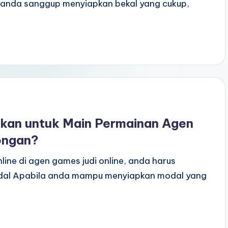
u anda sanggup menyiapkan bekal yang cukup,
pkan untuk Main Permainan Agen
ongan?
ne di agen games judi online, anda harus
odal Apabila anda mampu menyiapkan modal yang