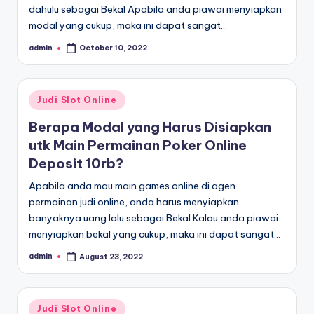
dahulu sebagai Bekal Apabila anda piawai menyiapkan
modal yang cukup, maka ini dapat sangat…
admin
October 10, 2022
Posted
by
Posted
Judi Slot Online
in
Berapa Modal yang Harus Disiapkan
utk Main Permainan Poker Online
Deposit 10rb?
Apabila anda mau main games online di agen
permainan judi online, anda harus menyiapkan
banyaknya uang lalu sebagai Bekal Kalau anda piawai
menyiapkan bekal yang cukup, maka ini dapat sangat…
admin
August 23, 2022
Posted
by
Posted
Judi Slot Online