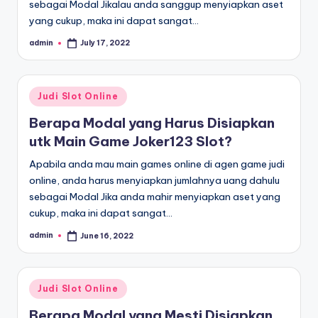
sebagai Modal Jikalau anda sanggup menyiapkan aset
yang cukup, maka ini dapat sangat…
admin
July 17, 2022
Posted
by
Posted
Judi Slot Online
in
Berapa Modal yang Harus Disiapkan
utk Main Game Joker123 Slot?
Apabila anda mau main games online di agen game judi
online, anda harus menyiapkan jumlahnya uang dahulu
sebagai Modal Jika anda mahir menyiapkan aset yang
cukup, maka ini dapat sangat…
admin
June 16, 2022
Posted
by
Posted
Judi Slot Online
in
Berapa Modal yang Mesti Disiapkan