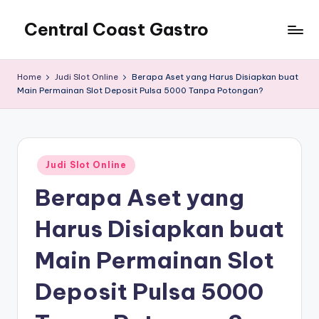
Central Coast Gastro
Home
Judi Slot Online
Berapa Aset yang Harus Disiapkan buat
Main Permainan Slot Deposit Pulsa 5000 Tanpa Potongan?
Posted
Judi Slot Online
in
Berapa Aset yang
Harus Disiapkan buat
Main Permainan Slot
Deposit Pulsa 5000