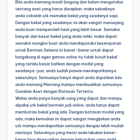
Bila anda memang masih bingung dan belum mengetahui
tentang aset yang harus disiapkan, maka sebaiknya
anda cobalah utk memakai bekal yang seadanya saja.
Dengan bekal yang seadanya, ini akan sangat menunjang
anda buat memperoleh hasil yang lebih besar. Semakin
banyak dan besar bekal yang anda miliki, maka dapat
semakin mungkin buat anda mendapatakn kesempatan
untuk Bermain Selama ini benar-benar untuk dapat
bergabung di agen games online itu tidak butuh bekal
yang terlalu besar bahkan dengan modal yang
seadanya-pun, anda sudah piawai mendapatkannya
sebetulnya. Semuanya hanya dapat anda dapatkan bila
anda memang Memang mampu membuahkan semuanya.
Gunakan Aset dengan Batasan Tertentu
Walau anda punya banyak uang yang dapat dan mampu
dipakai utk bekal bermain judi online, anda harus dapat
membatasi bekal yang ada. Dengan batasan modal yang
ada, maka kemudian ini dapat sangat mengijinkan anda
utk mampu mendapatkan semuanya dengan lebih mudah
nantinya. Seluruhnya yang mesti anda lakukan benar-
benar bisa disesuaikan dengan kebutuhan yang anda