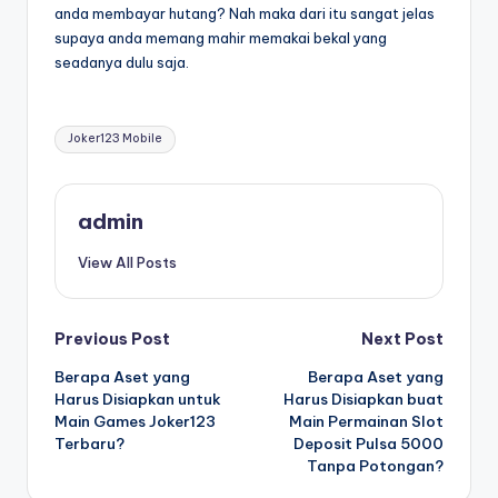
anda membayar hutang? Nah maka dari itu sangat jelas
supaya anda memang mahir memakai bekal yang
seadanya dulu saja.
Tags:
Joker123 Mobile
admin
View All Posts
Post
Previous Post
Next Post
Berapa Aset yang
Berapa Aset yang
navigation
Harus Disiapkan untuk
Harus Disiapkan buat
Main Games Joker123
Main Permainan Slot
Terbaru?
Deposit Pulsa 5000
Tanpa Potongan?