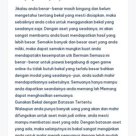
Jikalau anda benar-benar masih bingung dan belum
mengetahui tentang bekal yang mesti disiapkan, maka
sebaiknya anda coba untuk menggunakan bekal yang
seadanya saja. Dengan aset yang seadanya, ini akan
sangat membantu anda buat mendapatkan hasil yang
lebih besar. Semakin banyak dan besar aset yang anda
miliki, maka dapat semakin mungkin buat anda
mendapatakn kesempatan utk Bermain Semasa ini
benar-benar untuk piawai bergabung di agen game
online itu tidak butuh bekal yang terlalu besar bahkan
dengan modal yang seadanya-pun, anda sudah mahir
mendapatkannya sebetulnya. Semuanya hanya mampu
anda dapatkan seandainya anda memang lah Memang
dapat menghasilkan semuanya.
Gunakan Bekal dengan Batasan Tertentu
Walaupun anda punya banyak uang yang akan dan mahir
difungsikan untuk aset main judi online, anda mesti
mampu membatasi aset yang ada. Dengan batasan aset
yang ada, maka selanjutnya ini bakal sangat mengijinkan
anda untuk mahir meraih semuanya dengan lebih mudah