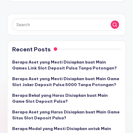
Recent Posts
Berapa Aset yang Mesti Disiapkan buat Main
Games Link Slot Deposit Pulsa Tanpa Potongan?
Berapa Aset yang Mesti Disiapkan buat Main Game
Slot Joker Deposit Pulsa 5000 Tanpa Potongan?
Berapa Bekal yang Harus Disiapkan buat Main
Game Slot Deposit Pulsa?
Berapa Aset yang Harus Disiapkan buat Main Game
Situs Slot Deposit Pulsa?
Berapa Modal yang Mesti Disiapkan untuk Main