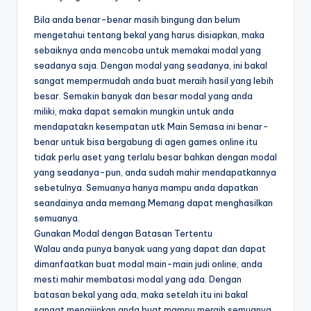
Bila anda benar-benar masih bingung dan belum
mengetahui tentang bekal yang harus disiapkan, maka
sebaiknya anda mencoba untuk memakai modal yang
seadanya saja. Dengan modal yang seadanya, ini bakal
sangat mempermudah anda buat meraih hasil yang lebih
besar. Semakin banyak dan besar modal yang anda
miliki, maka dapat semakin mungkin untuk anda
mendapatakn kesempatan utk Main Semasa ini benar-
benar untuk bisa bergabung di agen games online itu
tidak perlu aset yang terlalu besar bahkan dengan modal
yang seadanya-pun, anda sudah mahir mendapatkannya
sebetulnya. Semuanya hanya mampu anda dapatkan
seandainya anda memang Memang dapat menghasilkan
semuanya.
Gunakan Modal dengan Batasan Tertentu
Walau anda punya banyak uang yang dapat dan dapat
dimanfaatkan buat modal main-main judi online, anda
mesti mahir membatasi modal yang ada. Dengan
batasan bekal yang ada, maka setelah itu ini bakal
sangat mengijinkan anda buat mampu meraih semuanya