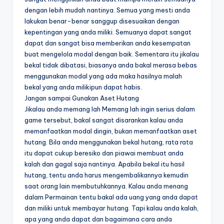
dengan lebih mudah nantinya. Semua yang mesti anda
lakukan benar-benar sanggup disesuaikan dengan
kepentingan yang anda miliki. Semuanya dapat sangat
dapat dan sangat bisa memberikan anda kesempatan
buat mengelola modal dengan baik. Sementara itu jikalau
bekal tidak dibatasi, biasanya anda bakal merasa bebas
menggunakan modal yang ada maka hasilnya malah
bekal yang anda milikipun dapat habis.
Jangan sampai Gunakan Aset Hutang
Jikalau anda memang lah Memang lah ingin serius dalam
game tersebut, bakal sangat disarankan kalau anda
memanfaatkan modal dingin, bukan memanfaatkan aset
hutang. Bila anda menggunakan bekal hutang, rata rata
itu dapat cukup beresiko dan piawai membuat anda
kalah dan gagal saja nantinya. Apabila bekal itu hasil
hutang, tentu anda harus mengembalikannya kemudin
saat orang lain membutuhkannya. Kalau anda menang
dalam Permainan tentu bakal ada uang yang anda dapat
dan miliki untuk membayar hutang. Tapi kalau anda kalah,
apa yang anda dapat dan bagaimana cara anda