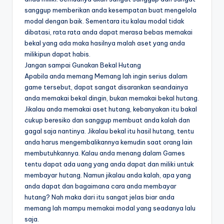
sanggup memberikan anda kesempatan buat mengelola
modal dengan baik. Sementara itu kalau modal tidak
dibatasi, rata rata anda dapat merasa bebas memakai
bekal yang ada maka hasilnya malah aset yang anda
milikipun dapat habis.
Jangan sampai Gunakan Bekal Hutang
Apabila anda memang Memang lah ingin serius dalam
game tersebut, dapat sangat disarankan seandainya
anda memakai bekal dingin, bukan memakai bekal hutang.
Jikalau anda memakai aset hutang, kebanyakan itu bakal
cukup beresiko dan sanggup membuat anda kalah dan
gagal saja nantinya. Jikalau bekal itu hasil hutang, tentu
anda harus mengembalikannya kemudin saat orang lain
membutuhkannya. Kalau anda menang dalam Games
tentu dapat ada uang yang anda dapat dan miliki untuk
membayar hutang. Namun jikalau anda kalah, apa yang
anda dapat dan bagaimana cara anda membayar
hutang? Nah maka dari itu sangat jelas biar anda
memang lah mampu memakai modal yang seadanya lalu
saja.