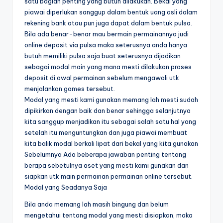
satu bagian penting yang butuh dilakukan. Bekal yang
piawai diperlukan sanggup dalam bentuk uang asli dalam
rekening bank atau pun juga dapat dalam bentuk pulsa.
Bila ada benar-benar mau bermain permainannya judi
online deposit via pulsa maka seterusnya anda hanya
butuh memiliki pulsa saja buat seterusnya dijadikan
sebagai modal main yang mana mesti dilakukan proses
deposit di awal permainan sebelum mengawali utk
menjalankan games tersebut.
Modal yang mesti kami gunakan memang lah mesti sudah
dipikirkan dengan baik dan benar sehingga selanjutnya
kita sanggup menjadikan itu sebagai salah satu hal yang
setelah itu menguntungkan dan juga piawai membuat
kita balik modal berkali lipat dari bekal yang kita gunakan
Sebelumnya Ada beberapa jawaban penting tentang
berapa sebetulnya aset yang mesti kami gunakan dan
siapkan utk main permainan permainan online tersebut.
Modal yang Seadanya Saja
Bila anda memang lah masih bingung dan belum
mengetahui tentang modal yang mesti disiapkan, maka