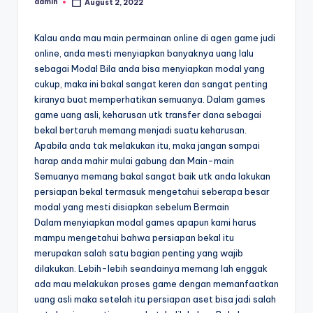
admin
August 2, 2022
Posted
by
Kalau anda mau main permainan online di agen game judi
online, anda mesti menyiapkan banyaknya uang lalu
sebagai Modal Bila anda bisa menyiapkan modal yang
cukup, maka ini bakal sangat keren dan sangat penting
kiranya buat memperhatikan semuanya. Dalam games
game uang asli, keharusan utk transfer dana sebagai
bekal bertaruh memang menjadi suatu keharusan.
Apabila anda tak melakukan itu, maka jangan sampai
harap anda mahir mulai gabung dan Main-main
Semuanya memang bakal sangat baik utk anda lakukan
persiapan bekal termasuk mengetahui seberapa besar
modal yang mesti disiapkan sebelum Bermain
Dalam menyiapkan modal games apapun kami harus
mampu mengetahui bahwa persiapan bekal itu
merupakan salah satu bagian penting yang wajib
dilakukan. Lebih-lebih seandainya memang lah enggak
ada mau melakukan proses game dengan memanfaatkan
uang asli maka setelah itu persiapan aset bisa jadi salah