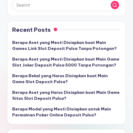
Recent Posts
Berapa Aset yang Mesti Disiapkan buat Main
Games Link Slot Deposit Pulsa Tanpa Potongan?
Berapa Aset yang Mesti Disiapkan buat Main Game
Slot Joker Deposit Pulsa 5000 Tanpa Potongan?
Berapa Bekal yang Harus Disiapkan buat Main
Game Slot Deposit Pulsa?
Berapa Aset yang Harus Disiapkan buat Main Game
Situs Slot Deposit Pulsa?
Berapa Modal yang Mesti Disiapkan untuk Main
Permainan Poker Online Deposit Pulsa?