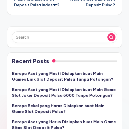
Deposit Pulsa Indosat?
Deposit Pulsa?
Recent Posts
Berapa Aset yang Mesti Disiapkan buat Main
Games Link Slot Deposit Pulsa Tanpa Potongan?
Berapa Aset yang Mesti Disiapkan buat Main Game
Slot Joker Deposit Pulsa 5000 Tanpa Potongan?
Berapa Bekal yang Harus Disiapkan buat Main
Game Slot Deposit Pulsa?
Berapa Aset yang Harus Disiapkan buat Main Game
Situs Slot Deposit Pulsa?