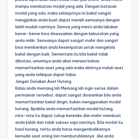
mampu membatasi modal yang ada. Dengan batasan
modal yang ada, maka selanjutnya ini bakal sangat
mengijinkan anda buat dapat meraih semuanya dengan
lebih mudah nantinya. Semua yang mesti anda lakukan
benar-benar bisa disesuaikan dengan kebutuhan yang
anda miliki. Semuanya dapat sangat mahir dan sangat
bisa memberikan anda kesempatan untuk mengelola
bekal dengan baik. Sementara itu bila bekal tidak
dibatasi, umumnya anda akan merasa bebas
memanfaatkan aset yang ada maka akhirnya malah aset
yang anda milikipun dapat habis.
Jangan Gunakan Aset Hutang
Kalau anda memang lah Memang lah ingin serius dalam
permainan tersebut, dapat sangat disarankan bila anda
memanfaatkan bekal dingin, bukan menggunakan modal
hutang. Apabila anda memanfaatkan modal hutang,
rata-rata itu dapat cukup beresiko dan mahir membuat
anda kalah dan tidak sukses saja nantinya. Bila modal itu
hasil hutang, tentu anda harus mengembalikannya
kemudin saat orang lain membutuhkannya. Jika anda