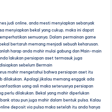
es judi online, anda mesti menyiapkan sebanyak
sa menyiapkan bekal yang cukup, maka ini dapat
 memperhatikan semuanya. Dalam permainan game
i bekal bertaruh memang menjadi sebuah keharusan.
anlah harap anda mahir mulai gabung dan Main-main
nda lakukan persiapan aset termasuk juga
disiapkan sebelum Bermain
us mahir mengetahui bahwa persiapan aset itu
ib dilakukan. Apalagi jikalau memang enggak ada
nfaatkan uang asli maka seterusnya persiapan
g perlu dilakukan. Bekal yang mahir diperlukan
bank atau pun juga mahir dalam bentuk pulsa. Kalau
line deposit via pulsa maka setelah itu anda hanya