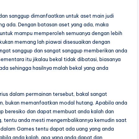
an sanggup dimanfaatkan untuk aset main judi
ng ada. Dengan batasan aset yang ada, maka
da untuk mampu memperoleh semuanya dengan lebih
akukan memang lah piawai disesuaikan dengan
sangat sanggup dan sangat sanggup memberikan anda
entara itu jikalau bekal tidak dibatasi, biasanya
da sehingga hasilnya malah bekal yang anda
rius dalam permainan tersebut, bakal sangat
gin, bukan memanfaatkan modal hutang. Apabila anda
up beresiko dan dapat membuat anda kalah dan
tang, tentu anda mesti mengembalikannya kemudin saat
 dalam Games tentu dapat ada uang yang anda
abila anda kalah, apa yang anda dapat dan