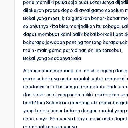
perlu memiliki pulsa saja buat seterusnya dija
dilakukan proses depo di awal game sebelum 
Bekal yang mesti kita gunakan benar-benar mes
selanjutnya kita bisa menjadikan itu sebagai s
dapat membuat kami balik bekal berkali lipat 
beberapa jawaban penting tentang berapa sebe
main-main game permainan online tersebut.
Bekal yang Seadanya Saja
Apabila anda memang lah masih bingung dan be
maka sebaiknya anda cobalah untuk memakai a
seadanya, ini akan sangat membantu anda untu
dan besar aset yang anda miliki, maka akan 
buat Main Selama ini memang utk mahir bergabu
yang terlalu besar bahkan dengan modal yan
sebetulnya. Semuanya hanya mahir anda dapa
membuahkan semuanya.