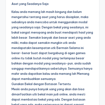
Aset yang Seadanya Saja
Kalau anda memang lah masih bingung dan belum
mengetahui tentang aset yang harus disiapkan, maka
sebaiknya anda mencoba untuk menggunakan modal
yang seadanya saja. Dengan bekal yang seadanya, ini
bakal sangat menopang anda buat mendapati hasil yang
lebih besar. Semakin banyak dan besar aset yang anda
miliki, maka dapat semakin mungkin utk anda
mendapatakn kesempatan utk Bermain Selama ini
benar-benar buat dapat bergabung di agen games
online itu tidak butuh modal yang terlampaui besar
bahkan dengan modal yang seadanya-pun, anda sudah
sanggup mendapatkannya sebetulnya. Semuanya hanya
mahir anda dapatkan kalau anda memang lah Memang
dapat membuahkan semuanya.
Gunakan Bekal dengan Batasan Tertentu
Meski anda punya banyak uang yang akan dan bisa
dimanfaatkan utk bekal main judi online, anda mesti
dapat membatasi bekal yang ada. Dengan batasan
bekal yang ada, maka seterusnya ini dapat sangat