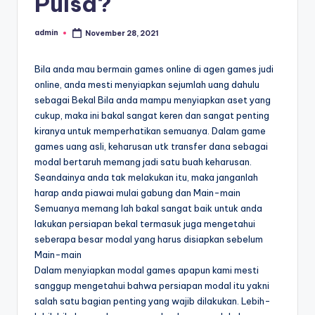
Pulsa?
admin
November 28, 2021
Posted
by
Bila anda mau bermain games online di agen games judi
online, anda mesti menyiapkan sejumlah uang dahulu
sebagai Bekal Bila anda mampu menyiapkan aset yang
cukup, maka ini bakal sangat keren dan sangat penting
kiranya untuk memperhatikan semuanya. Dalam game
games uang asli, keharusan utk transfer dana sebagai
modal bertaruh memang jadi satu buah keharusan.
Seandainya anda tak melakukan itu, maka janganlah
harap anda piawai mulai gabung dan Main-main
Semuanya memang lah bakal sangat baik untuk anda
lakukan persiapan bekal termasuk juga mengetahui
seberapa besar modal yang harus disiapkan sebelum
Main-main
Dalam menyiapkan modal games apapun kami mesti
sanggup mengetahui bahwa persiapan modal itu yakni
salah satu bagian penting yang wajib dilakukan. Lebih-