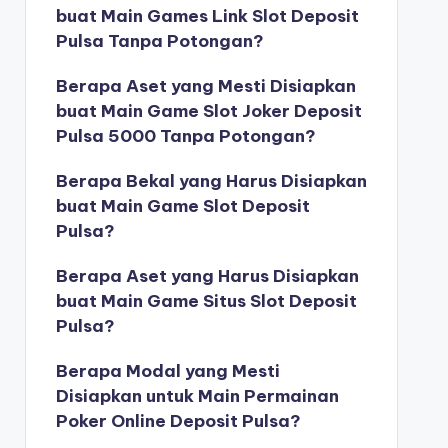
buat Main Games Link Slot Deposit
Pulsa Tanpa Potongan?
Berapa Aset yang Mesti Disiapkan
buat Main Game Slot Joker Deposit
Pulsa 5000 Tanpa Potongan?
Berapa Bekal yang Harus Disiapkan
buat Main Game Slot Deposit
Pulsa?
Berapa Aset yang Harus Disiapkan
buat Main Game Situs Slot Deposit
Pulsa?
Berapa Modal yang Mesti
Disiapkan untuk Main Permainan
Poker Online Deposit Pulsa?