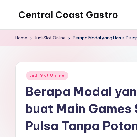
Central Coast Gastro
Home
Judi Slot Online
Berapa Modal yang Harus Disia
Posted
Judi Slot Online
in
Berapa Modal yan
buat Main Games S
Pulsa Tanpa Poto