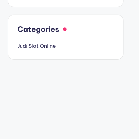
Categories
Judi Slot Online