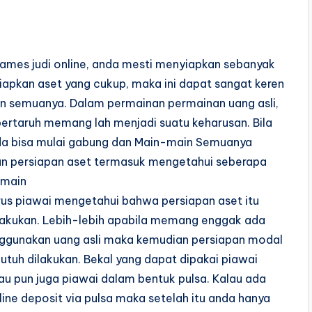
games judi online, anda mesti menyiapkan sebanyak
iapkan aset yang cukup, maka ini dapat sangat keren
n semuanya. Dalam permainan permainan uang asli,
ertaruh memang lah menjadi suatu keharusan. Bila
nda bisa mulai gabung dan Main-main Semuanya
an persiapan aset termasuk mengetahui seberapa
-main
us piawai mengetahui bahwa persiapan aset itu
ilakukan. Lebih-lebih apabila memang enggak ada
gunakan uang asli maka kemudian persiapan modal
utuh dilakukan. Bekal yang dapat dipakai piawai
au pun juga piawai dalam bentuk pulsa. Kalau ada
e deposit via pulsa maka setelah itu anda hanya