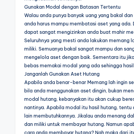
Gunakan Modal dengan Batasan Tertentu
Walau anda punya banyak uang yang bakal dan 
anda harus mampu membatasi aset yang ada. D
dapat sangat mengizinkan anda buat mahir me
Seluruhnya yang mesti anda lakukan memang la
miliki. Semuanya bakal sangat mampu dan san
mengelola aset dengan baik. Sementara itu jik
bebas memakai modal yang ada sehingga hasiln
Janganlah Gunakan Aset Hutang
Apabila anda benar-benar Memang lah ingin se
bila anda menggunakan aset dingin, bukan me
modal hutang, kebanyakan itu akan cukup bere
nantinya. Apabila modal itu hasil hutang, ten
lain membutuhkannya. Jikalau anda menang da
dan miliki untuk membayar hutang. Namun apa
cara anda membayar hutang? Nah maka dari i