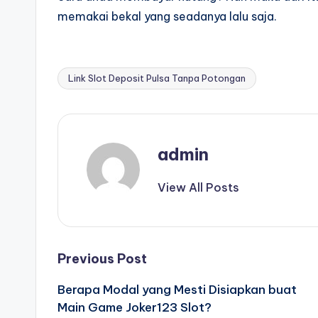
memakai bekal yang seadanya lalu saja.
Link Slot Deposit Pulsa Tanpa Potongan
Tags:
admin
View All Posts
Post
Previous Post
Berapa Modal yang Mesti Disiapkan buat
navigation
Main Game Joker123 Slot?