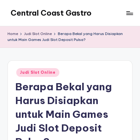
Central Coast Gastro
Home
Judi Slot Online
Berapa Bekal yang Harus Disiapkan
untuk Main Games Judi Slot Deposit Pulsa?
Posted
Judi Slot Online
in
Berapa Bekal yang
Harus Disiapkan
untuk Main Games
Judi Slot Deposit