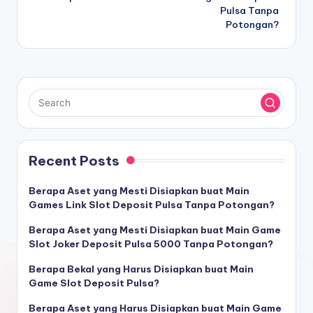
Pulsa Tanpa
Potongan?
Recent Posts
Berapa Aset yang Mesti Disiapkan buat Main
Games Link Slot Deposit Pulsa Tanpa Potongan?
Berapa Aset yang Mesti Disiapkan buat Main Game
Slot Joker Deposit Pulsa 5000 Tanpa Potongan?
Berapa Bekal yang Harus Disiapkan buat Main
Game Slot Deposit Pulsa?
Berapa Aset yang Harus Disiapkan buat Main Game