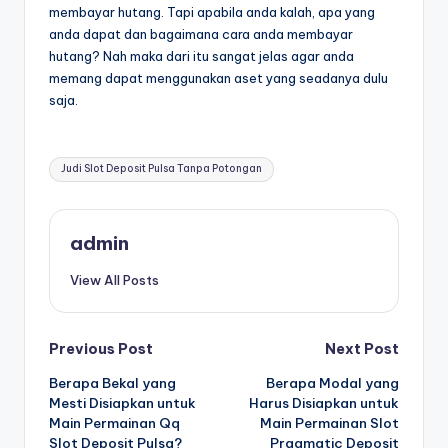
membayar hutang. Tapi apabila anda kalah, apa yang
anda dapat dan bagaimana cara anda membayar
hutang? Nah maka dari itu sangat jelas agar anda
memang dapat menggunakan aset yang seadanya dulu
saja.
Tags:
Judi Slot Deposit Pulsa Tanpa Potongan
admin
View All Posts
Post
Previous Post
Next Post
Berapa Bekal yang
Berapa Modal yang
navigation
Mesti Disiapkan untuk
Harus Disiapkan untuk
Main Permainan Qq
Main Permainan Slot
Slot Deposit Pulsa?
Pragmatic Deposit