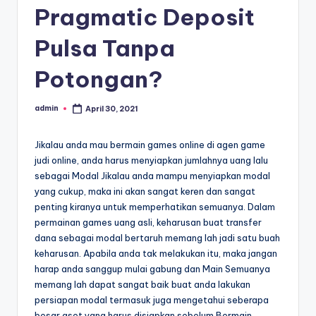
Pragmatic Deposit
Pulsa Tanpa
Potongan?
admin
April 30, 2021
Posted
by
Jikalau anda mau bermain games online di agen game
judi online, anda harus menyiapkan jumlahnya uang lalu
sebagai Modal Jikalau anda mampu menyiapkan modal
yang cukup, maka ini akan sangat keren dan sangat
penting kiranya untuk memperhatikan semuanya. Dalam
permainan games uang asli, keharusan buat transfer
dana sebagai modal bertaruh memang lah jadi satu buah
keharusan. Apabila anda tak melakukan itu, maka jangan
harap anda sanggup mulai gabung dan Main Semuanya
memang lah dapat sangat baik buat anda lakukan
persiapan modal termasuk juga mengetahui seberapa
besar aset yang harus disiapkan sebelum Bermain