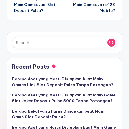
Main Games Judi Slot
Main Games Joker123
Deposit Pulsa?
Mobile?
Recent Posts
Berapa Aset yang Mesti Disiapkan buat Main
Games Link Slot Deposit Pulsa Tanpa Potongan?
Berapa Aset yang Mesti Disiapkan buat Main Game
Slot Joker Deposit Pulsa 5000 Tanpa Potongan?
Berapa Bekal yang Harus Disiapkan buat Main
Game Slot Deposit Pulsa?
Berapa Aset yang Harus Disiapkan buat Main Game