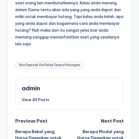
saat orang lain membutuhkannya. Kalau anda menang
dalam Game tentu akan ada uang yang anda dapat dan
miliki untuk membayar hutang. Tapi kalau anda kalah, apa
yang anda dapat dan bagaimana cara anda membayar
hutang? Nah maka dari itu sangat jelas biar anda
memang sanggup memanfaatkan aset yang seadanya
lalu saja.
Tags:
Slot Deposit Via Pulsa Tanpa Potongan
admin
View All Posts
Post
Previous Post
Next Post
Berapa Bekal yang
Berapa Modal yang
navigation
Harus Disiapkan untuk
Harus Disiapkan untuk