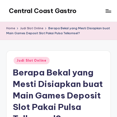
Central Coast Gastro
Home
Judi Slot Online
Berapa Bekal yang Mesti Disiapkan buat
Main Games Deposit Slot Pakai Pulsa Telkomsel?
Posted
Judi Slot Online
in
Berapa Bekal yang
Mesti Disiapkan buat
Main Games Deposit
Slot Pakai Pulsa