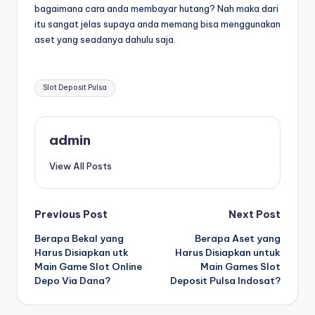
bagaimana cara anda membayar hutang? Nah maka dari
itu sangat jelas supaya anda memang bisa menggunakan
aset yang seadanya dahulu saja.
Tags:
Slot Deposit Pulsa
admin
View All Posts
Post
Previous Post
Next Post
Berapa Bekal yang
Berapa Aset yang
navigation
Harus Disiapkan utk
Harus Disiapkan untuk
Main Game Slot Online
Main Games Slot
Depo Via Dana?
Deposit Pulsa Indosat?