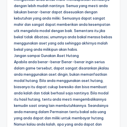
dengan lebih mudah nantinya. Semua yang mesti anda
lakukan benar-benar dapat disesuaikan dengan
kebutuhan yang anda miliki. Semuanya dapat sangat
mahir dan sangat dapat memberikan anda kesempatan
utk mengelola modal dengan baik. Sementara itu jika
bekal tidak dibatasi, umumnya anda bakal merasa bebas
menggunakan aset yang ada sehingga akhirnya malah
bekal yang anda milikipun akan habis.
Jangan sampai Gunakan Aset Hutang
Apabila anda benar-benar Benar-benar ingin serius
dalam game tersebut, dapat sangat disarankan jikalau
anda menggunakan aset dingin, bukan memanfaatkan
modal hutang. Bila anda menggunakan aset hutang,
biasanya itu dapat cukup beresiko dan bisa membuat
anda kalah dan tidak berhasil saja nantinya. Bila modal
itu hasil hutang, tentu anda mesti mengembalikannya
kemudin saat orang lain membutuhkannya. Seandainya
anda menang dalam Permainan tentu bakal ada uang
yang anda dapat dan miliki untuk membayar hutang.
Namun kalau anda kalah, apa yang anda dapat dan