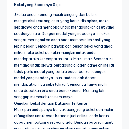
Bekal yang Seadanya Saja
Jikalau anda memang masih bingung dan belum
mengetahui tentang aset yang harus disiapkan, maka
sebaiknya anda mencoba untuk menggunakan aset yang
seadanya saja. Dengan modal yang seadanya, ini akan
sangat meringankan anda buat memperoleh hasil yang
lebih besar. Semakin banyak dan besar bekal yang anda
miliki, maka bakal semakin mungkin untuk anda
mendapatakn kesempatan untuk Main-main Semasa ini
memang untuk piawai bergabung di agen game online itu
tidak perlu modal yang terlalu besar bahkan dengan
modal yang seadanya-pun, anda sudah dapat
mendapatkannya sebetulnya. Semuanya hanya mahir
anda dapatkan bila anda benar-benar Memang lah
sanggup membuahkan semuanya.
Gunakan Bekal dengan Batasan Tertentu
Meskipun anda punya banyak uang yang bakal dan mahir
difungsikan untuk aset bermain judi online, anda harus
dapat membatasi aset yang ada. Dengan batasan aset
yang ada, maka kemudian ini akan sangat mengizinkan