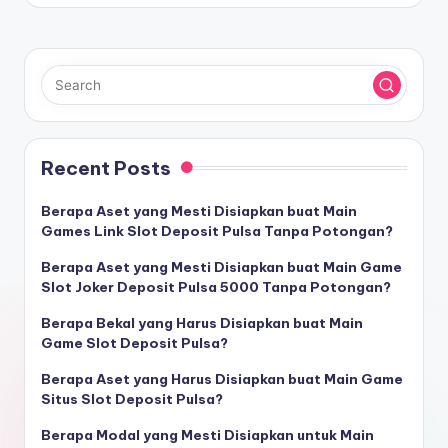
Recent Posts
Berapa Aset yang Mesti Disiapkan buat Main
Games Link Slot Deposit Pulsa Tanpa Potongan?
Berapa Aset yang Mesti Disiapkan buat Main Game
Slot Joker Deposit Pulsa 5000 Tanpa Potongan?
Berapa Bekal yang Harus Disiapkan buat Main
Game Slot Deposit Pulsa?
Berapa Aset yang Harus Disiapkan buat Main Game
Situs Slot Deposit Pulsa?
Berapa Modal yang Mesti Disiapkan untuk Main