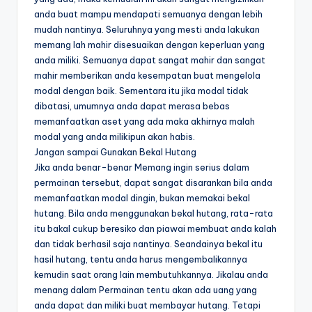
anda buat mampu mendapati semuanya dengan lebih
mudah nantinya. Seluruhnya yang mesti anda lakukan
memang lah mahir disesuaikan dengan keperluan yang
anda miliki. Semuanya dapat sangat mahir dan sangat
mahir memberikan anda kesempatan buat mengelola
modal dengan baik. Sementara itu jika modal tidak
dibatasi, umumnya anda dapat merasa bebas
memanfaatkan aset yang ada maka akhirnya malah
modal yang anda milikipun akan habis.
Jangan sampai Gunakan Bekal Hutang
Jika anda benar-benar Memang ingin serius dalam
permainan tersebut, dapat sangat disarankan bila anda
memanfaatkan modal dingin, bukan memakai bekal
hutang. Bila anda menggunakan bekal hutang, rata-rata
itu bakal cukup beresiko dan piawai membuat anda kalah
dan tidak berhasil saja nantinya. Seandainya bekal itu
hasil hutang, tentu anda harus mengembalikannya
kemudin saat orang lain membutuhkannya. Jikalau anda
menang dalam Permainan tentu akan ada uang yang
anda dapat dan miliki buat membayar hutang. Tetapi