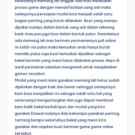
seandainya memang lah enggak ada mau melakukan
proses game dengan memanfaatkan uang asli maka
selanjutnya persiapan modal bisa menjadi salah satu
bagian penting yang butuh dilakukan. Aset yang mampu
dipakai mampu dalam bentuk uang asli dalam rekening
bank atau pun juga bisa dalam bentuk pulsa. Seandainya
ada memang lah mau bermain permainannya judi online
isi saldo via pulsa maka kemudian anda hanya butuh
memiliki pulsa saja buat kemudian dijadikan sebagai
bekal bermain yang mana harus dilakukan proses depo di
awal permainan sebelum mengawali untuk menjalankan
games tersebut.
Modal yang mesti kami gunakan memang lah harus sudah
dipikirkan dengan baik dan benar sehingga selanjutnya
kami bisa menjadikan itu sebagai salah satu hal yang
seterusnya menguntungkan dan juga dapat membuat
kami balik bekal berkali lipat dari modal yang kita
gunakan Diawal mulanya Ada beberapa jawaban penting
tentang berapa sebetulnya bekal yang mesti kita
gunakan dan siapkan buat bermain game game online
tersebut.