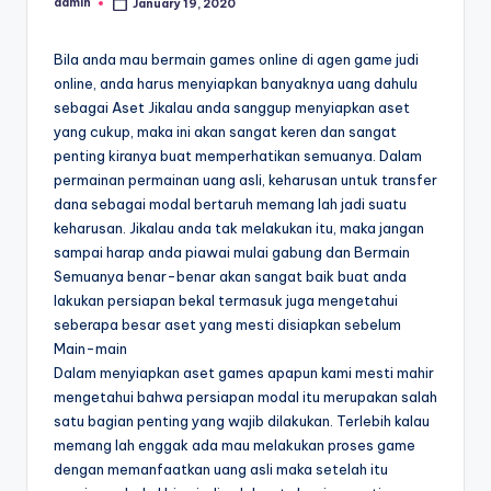
admin
January 19, 2020
Posted
by
Bila anda mau bermain games online di agen game judi
online, anda harus menyiapkan banyaknya uang dahulu
sebagai Aset Jikalau anda sanggup menyiapkan aset
yang cukup, maka ini akan sangat keren dan sangat
penting kiranya buat memperhatikan semuanya. Dalam
permainan permainan uang asli, keharusan untuk transfer
dana sebagai modal bertaruh memang lah jadi suatu
keharusan. Jikalau anda tak melakukan itu, maka jangan
sampai harap anda piawai mulai gabung dan Bermain
Semuanya benar-benar akan sangat baik buat anda
lakukan persiapan bekal termasuk juga mengetahui
seberapa besar aset yang mesti disiapkan sebelum
Main-main
Dalam menyiapkan aset games apapun kami mesti mahir
mengetahui bahwa persiapan modal itu merupakan salah
satu bagian penting yang wajib dilakukan. Terlebih kalau
memang lah enggak ada mau melakukan proses game
dengan memanfaatkan uang asli maka setelah itu