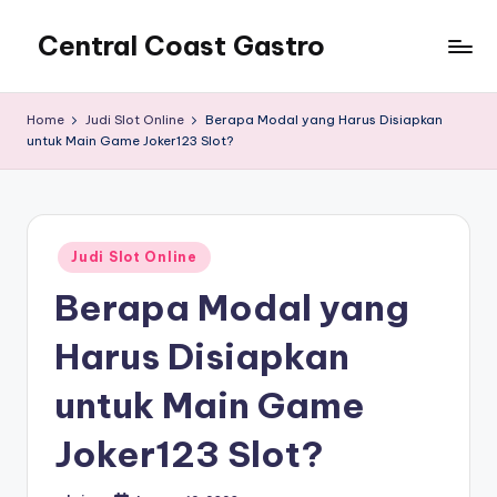
Central Coast Gastro
Home
Judi Slot Online
Berapa Modal yang Harus Disiapkan
untuk Main Game Joker123 Slot?
Posted
Judi Slot Online
in
Berapa Modal yang
Harus Disiapkan
untuk Main Game
Joker123 Slot?