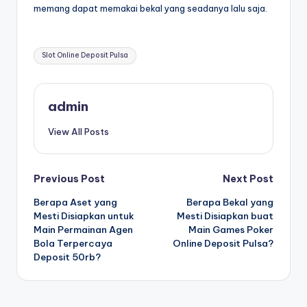
memang dapat memakai bekal yang seadanya lalu saja.
Tags:
Slot Online Deposit Pulsa
admin
View All Posts
Post
Previous Post
Next Post
Berapa Aset yang
Berapa Bekal yang
navigation
Mesti Disiapkan untuk
Mesti Disiapkan buat
Main Permainan Agen
Main Games Poker
Bola Terpercaya
Online Deposit Pulsa?
Deposit 50rb?