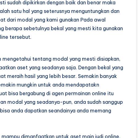
ti sudah dipikirkan dengan baik dan benar maka
 salah satu hal yang seterusnya menguntungkan dan
ipat dari modal yang kami gunakan Pada awal
 berapa sebetulnya bekal yang mesti kita gunakan
ine tersebut.
 mengetahui tentang modal yang mesti disiapkan,
tkan aset yang seadanya saja. Dengan bekal yang
at meraih hasil yang lebih besar. Semakin banyak
 semakin mungkin untuk anda mendapatakn
at bisa bergabung di agen permainan online itu
engan modal yang seadanya-pun, anda sudah sanggup
 bisa anda dapatkan seandainya anda memang
 mampu dimanfaatkan untuk aset main judi online,