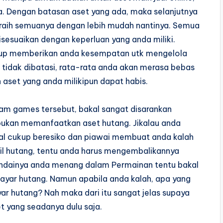
 Dengan batasan aset yang ada, maka selanjutnya
eraih semuanya dengan lebih mudah nantinya. Semua
sesuaikan dengan keperluan yang anda miliki.
gup memberikan anda kesempatan utk mengelola
l tidak dibatasi, rata-rata anda akan merasa bebas
set yang anda milikipun dapat habis.
am games tersebut, bakal sangat disarankan
bukan memanfaatkan aset hutang. Jikalau anda
al cukup beresiko dan piawai membuat anda kalah
hasil hutang, tentu anda harus mengembalikannya
ndainya anda menang dalam Permainan tentu bakal
ayar hutang. Namun apabila anda kalah, apa yang
 hutang? Nah maka dari itu sangat jelas supaya
 yang seadanya dulu saja.