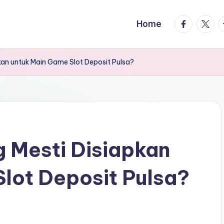
facebook.
twitte
t
Home
kan untuk Main Game Slot Deposit Pulsa?
 Mesti Disiapkan
lot Deposit Pulsa?