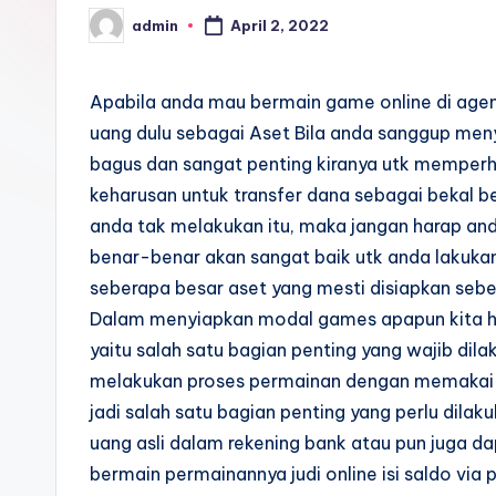
admin
April 2, 2022
Posted
by
Apabila anda mau bermain game online di agen
uang dulu sebagai Aset Bila anda sanggup men
bagus dan sangat penting kiranya utk memper
keharusan untuk transfer dana sebagai bekal b
anda tak melakukan itu, maka jangan harap 
benar-benar akan sangat baik utk anda lakuk
seberapa besar aset yang mesti disiapkan se
Dalam menyiapkan modal games apapun kita ha
yaitu salah satu bagian penting yang wajib di
melakukan proses permainan dengan memakai u
jadi salah satu bagian penting yang perlu dilak
uang asli dalam rekening bank atau pun juga 
bermain permainannya judi online isi saldo via