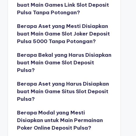
buat Main Games Link Slot Deposit
Pulsa Tanpa Potongan?
Berapa Aset yang Mesti Disiapkan
buat Main Game Slot Joker Deposit
Pulsa 5000 Tanpa Potongan?
Berapa Bekal yang Harus Disiapkan
buat Main Game Slot Deposit
Pulsa?
Berapa Aset yang Harus Disiapkan
buat Main Game Situs Slot Deposit
Pulsa?
Berapa Modal yang Mesti
Disiapkan untuk Main Permainan
Poker Online Deposit Pulsa?