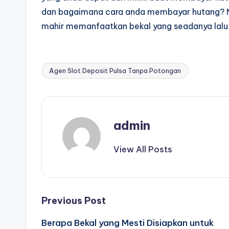
dan bagaimana cara anda membayar hutang? Na
mahir memanfaatkan bekal yang seadanya lalu 
Agen Slot Deposit Pulsa Tanpa Potongan
Tags:
admin
View All Posts
Post
Previous Post
Berapa Bekal yang Mesti Disiapkan untuk